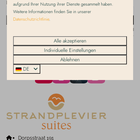
Melden Sie sich für unseren Newsletter an!
aufgrund Ihrer Nutzung ihrer Dienste gesammelt haben.
Weitere Informationen finden Sie in unserer
Datenschutzrichtlinie
.
Senden
Gesichert durch reCaptcha,
Datenschutzbestimmungen
und
Servicebedingungen
gelten.
Alle akzeptieren
Individuelle Einstellungen
Ablehnen
Bezahlen Sie sicher
DE
Dorpsstraat 191