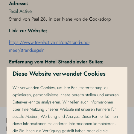
Adresse:
Texel Active
Strand von Paal 28, in der Nähe von de Cocksdorp
Link zur Website:
https://www.texelactive.nl/de/strand-und-
meer/strandsegeln
Entfernung vom Hotel Strandplevier Suites:
Der Blokart Treffpunkt ist vom Strandplevier Suites aus in
Diese Website verwendet Cookies
19 Minuten mit dem Auto oder in einer halben Stunde mit
dem Fahrrad zu erreichen.
Wir verwenden Cookies, um Ihre Benutzererfahrung zu
optimieren, personalisierte Inhalte bereitzustellen und unseren
Datenverkehr zu analysieren. Wir teilen auch Informationen
über Ihre Nutzung unserer Website mit unseren Partnern für
soziale Medien, Werbung und Analyse. Diese Partner können
Bleiben Sie auf dem
diese Informationen mit anderen Informationen kombinieren,
Laufenden!
die Sie ihnen zur Verfügung gestellt haben oder die sie