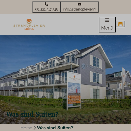
+31 222 317 348
info@strandplevier.nl
Menü
Was sind Suiten?
Home
Was sind Suiten?