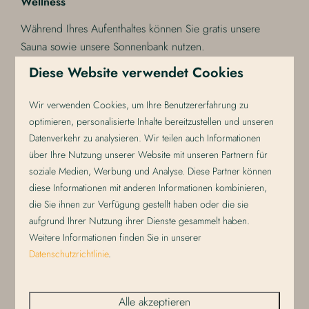
Wellness
Während Ihres Aufenthaltes können Sie gratis unsere
Sauna sowie unsere Sonnenbank nutzen.
Diese Website verwendet Cookies
Parken
Sie können Ihr Auto und Ihr Fahrrad auf dem überdachten
Wir verwenden Cookies, um Ihre Benutzererfahrung zu
Parkplatz gratis abstellen.
optimieren, personalisierte Inhalte bereitzustellen und unseren
Datenverkehr zu analysieren. Wir teilen auch Informationen
Rauchfrei
über Ihre Nutzung unserer Website mit unseren Partnern für
soziale Medien, Werbung und Analyse. Diese Partner können
Das ganze Gebäude ist rauchfrei. Rauchen ist weder in
diese Informationen mit anderen Informationen kombinieren,
den Suiten noch auf den Terassen oder Balkonen erlaubt.
die Sie ihnen zur Verfügung gestellt haben oder die sie
Reinigung
aufgrund Ihrer Nutzung ihrer Dienste gesammelt haben.
Weitere Informationen finden Sie in unserer
Während Ihres Aufenthalts werden die Suiten nicht
Datenschutzrichtlinie
.
gereinigt. Bei der Rezeption können Sie Handtücher und
Küchentücher buchen.
Alle akzeptieren