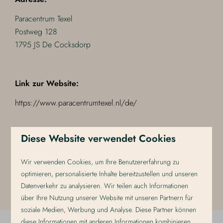
Paracentrum Texel
Postweg 128
1795 JS De Cocksdorp
Link zur Website:
https://www.paracentrumtexel.nl/de/
Diese Website verwendet Cookies
Abstand vom Strandplevier Suites:
Das Paracentrum Texel ist 7 km von Strandplevier Suites
Wir verwenden Cookies, um Ihre Benutzererfahrung zu
entfernt. Mit dem Auto sind es 10 Minuten, mit dem
optimieren, personalisierte Inhalte bereitzustellen und unseren
Datenverkehr zu analysieren. Wir teilen auch Informationen
Fahrrad 20 Minuten.
über Ihre Nutzung unserer Website mit unseren Partnern für
soziale Medien, Werbung und Analyse. Diese Partner können
diese Informationen mit anderen Informationen kombinieren,