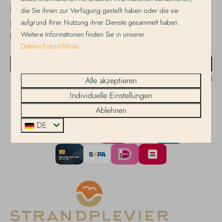
Bleiben Sie auf dem
die Sie ihnen zur Verfügung gestellt haben oder die sie
aufgrund Ihrer Nutzung ihrer Dienste gesammelt haben.
Laufenden!
Weitere Informationen finden Sie in unserer
Melden Sie sich für unseren Newsletter an!
Datenschutzrichtlinie
.
Senden
Alle akzeptieren
Gesichert durch reCaptcha,
Datenschutzbestimmungen
und
Servicebedingungen
gelten.
Individuelle Einstellungen
Ablehnen
DE
Bezahlen Sie sicher