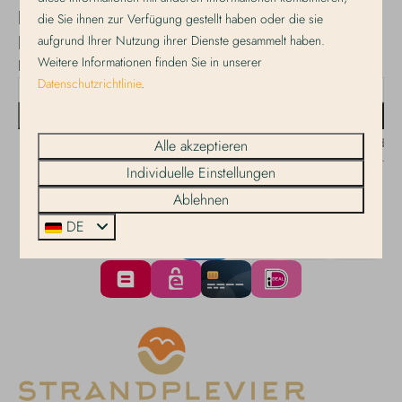
Bleiben Sie auf dem
die Sie ihnen zur Verfügung gestellt haben oder die sie
aufgrund Ihrer Nutzung ihrer Dienste gesammelt haben.
Laufenden!
Weitere Informationen finden Sie in unserer
Melden Sie sich für unseren Newsletter an!
Datenschutzrichtlinie
.
Senden
Alle akzeptieren
Gesichert durch reCaptcha,
Datenschutzbestimmungen
und
Servicebedingungen
gelten.
Individuelle Einstellungen
Ablehnen
DE
Bezahlen Sie sicher