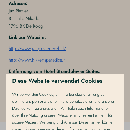
Adresse:
Jan Plezier
Bushalte Nikade
1796 BK De Koog
Link zur Website:
http://www.janpleziertexel.nl/
http://www.kikkertsparadise.nl
Entfernung vom Hotel Strandplevier Suites:
Die Abholstelle von Jan Plezier ist 5 Minuten zu Fuß von
Diese Website verwendet Cookies
Strandplevier Suites entfernt. Die Abholstelle von Puur
Texel ist 8 Kilometer vom Hotel Strandplevier entfernt. Das
Wir verwenden Cookies, um Ihre Benutzererfahrung zu
sind etwa 12 Minuten mit dem Auto.
optimieren, personalisierte Inhalte bereitzustellen und unseren
Datenverkehr zu analysieren. Wir teilen auch Informationen
über Ihre Nutzung unserer Website mit unseren Partnern für
soziale Medien, Werbung und Analyse. Diese Partner können
diese Informationen mit anderen Informationen kombinieren,