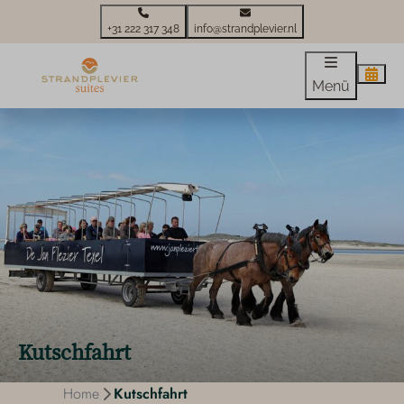
+31 222 317 348
info@strandplevier.nl
Menü
Kutschfahrt
Home
Kutschfahrt