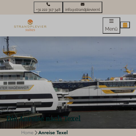
+31 222 317 348
info@strandplevier.nl
Menü
Die Anreise nach Texel
Home
Anreise Texel