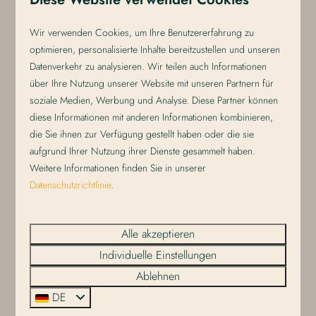
Sie auch
Ladestationen für Elektroautos
. Ansonsten müssen
Sie fast überall auf Texel für das Parken bezahlen. Lesen
Wir verwenden Cookies, um Ihre Benutzererfahrung zu
optimieren, personalisierte Inhalte bereitzustellen und unseren
Sie hier mehr zum
Parken auf Texel.
Datenverkehr zu analysieren. Wir teilen auch Informationen
Anreise nach Texel mit
über Ihre Nutzung unserer Website mit unseren Partnern für
soziale Medien, Werbung und Analyse. Diese Partner können
öffentlichen
diese Informationen mit anderen Informationen kombinieren,
Verkehrsmitteln
die Sie ihnen zur Verfügung gestellt haben oder die sie
aufgrund Ihrer Nutzung ihrer Dienste gesammelt haben.
Reisen Sie ganz entspannt mit dem Zug und Bus nach
Weitere Informationen finden Sie in unserer
Texel. Ein direkter Zug bringt Sie innerhalb von 1,5
Datenschutzrichtlinie
.
Stunden von Amsterdam nach Den Helder. Am Bahnhof
der Hafenstadt angekommen, verlassen Sie das Gebäude
durch den rechten Ausgang zum Busbahnhof. Hier wartet
Alle akzeptieren
auch bereits der Bus Nr. 33, der alle Fahrgäste in wenigen
Individuelle Einstellungen
Minuten zum Fährterminal Texel bringt. Bustickets können
Ablehnen
am Connexxion-Schalter beim Busbahnhof oder beim
DE
Busfahrer gekauft werden. Im Bus ist nur Kartenzahlung