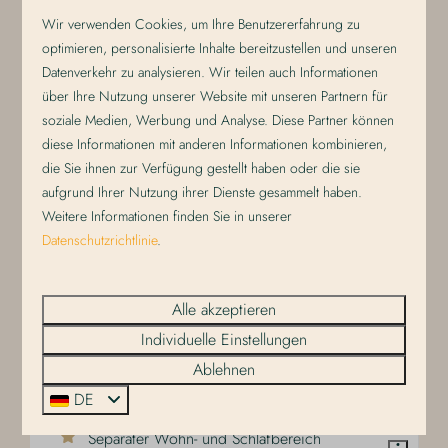
Wir verwenden Cookies, um Ihre Benutzererfahrung zu
Ansehen
optimieren, personalisierte Inhalte bereitzustellen und unseren
Datenverkehr zu analysieren. Wir teilen auch Informationen
über Ihre Nutzung unserer Website mit unseren Partnern für
soziale Medien, Werbung und Analyse. Diese Partner können
diese Informationen mit anderen Informationen kombinieren,
die Sie ihnen zur Verfügung gestellt haben oder die sie
aufgrund Ihrer Nutzung ihrer Dienste gesammelt haben.
Weitere Informationen finden Sie in unserer
Datenschutzrichtlinie
.
Alle akzeptieren
Royal Duynsuite - Haustiere willkommen
Ab
Individuelle Einstellungen
395 €
Ablehnen
Niederlande, Nordholland, De Koog
3 Nächte
DE
2
2
Ja
Ja
2 Personen
Separater Wohn- und Schlafbereich