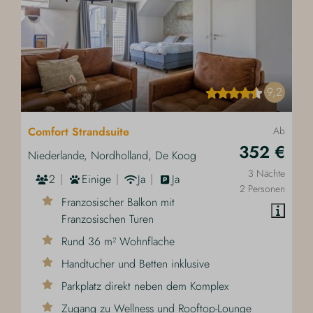
9,2
Comfort Strandsuite
Ab
352 €
Niederlande, Nordholland, De Koog
3 Nächte
2
Einige
Ja
Ja
2 Personen
Franzosischer Balkon mit
Franzosischen Turen
Rund 36 m² Wohnflache
Handtucher und Betten inklusive
Parkplatz direkt neben dem Komplex
Zugang zu Wellness und Rooftop-Lounge