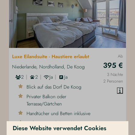
Luxe Eilandsuite - Haustiere erlaubt
Ab
395 €
Niederlande, Nordholland, De Koog
3 Nächte
2
2
Ja
Ja
2 Personen
Blick auf das Dorf De Koog
Privater Balkon oder
Terrasse/Gärtchen
Handtücher und Betten inklusive
Tiefgaragenstellplatz inklusive
Diese Website verwendet Cookies
Hunde willkommen auf Anfrage