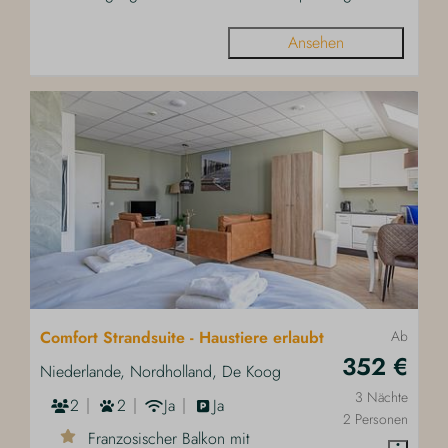
Ansehen
Comfort Strandsuite - Haustiere erlaubt
Ab
352 €
Niederlande, Nordholland, De Koog
3 Nächte
2
2
Ja
Ja
2 Personen
Franzosischer Balkon mit